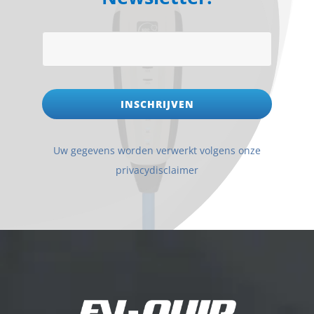
INSCHRIJVEN
Uw gegevens worden verwerkt volgens onze
privacydisclaimer