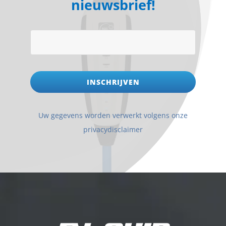
nieuwsbrief!
INSCHRIJVEN
Uw gegevens worden verwerkt volgens onze
privacydisclaimer