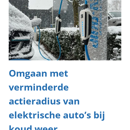
Omgaan met
verminderde
actieradius van
elektrische auto’s bij
koud weer