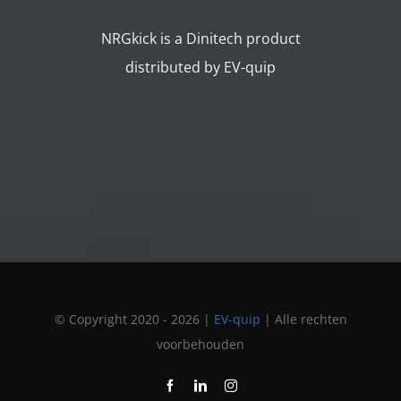
NRGkick is a Dinitech product
distributed by EV-quip
© Copyright 2020 -
2026 |
EV-quip
| Alle rechten
voorbehouden
Facebook
LinkedIn
Instagram