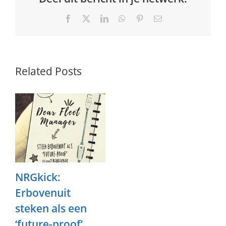
Facebook
X
LinkedIn
WhatsApp
Pinterest
Email
Related Posts
NRGkick:
Erbovenuit
steken als een
‘future-proof’