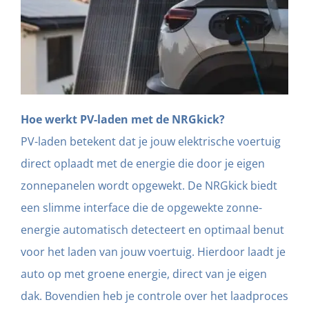
Hoe werkt PV-laden met de NRGkick?
PV-laden betekent dat je jouw elektrische voertuig
direct oplaadt met de energie die door je eigen
zonnepanelen wordt opgewekt. De NRGkick biedt
een slimme interface die de opgewekte zonne-
energie automatisch detecteert en optimaal benut
voor het laden van jouw voertuig. Hierdoor laadt je
auto op met groene energie, direct van je eigen
dak. Bovendien heb je controle over het laadproces