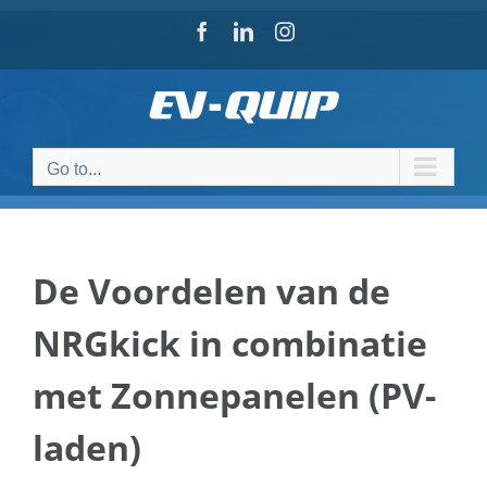
Skip
Facebook
LinkedIn
Instagram
to
content
Go to...
De Voordelen van de
NRGkick in combinatie
met Zonnepanelen (PV-
laden)