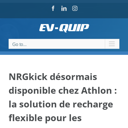
Skip
Facebook
LinkedIn
Instagram
to
content
Go to...
NRGkick désormais
disponible chez Athlon :
la solution de recharge
flexible pour les