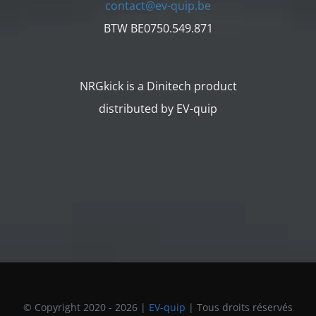
contact@ev-quip.be
BTW BE0750.549.871
NRGkick is a Dinitech product
distributed by EV-quip
© Copyright 2020 -
2026 |
EV-quip
| Tous droits réservés